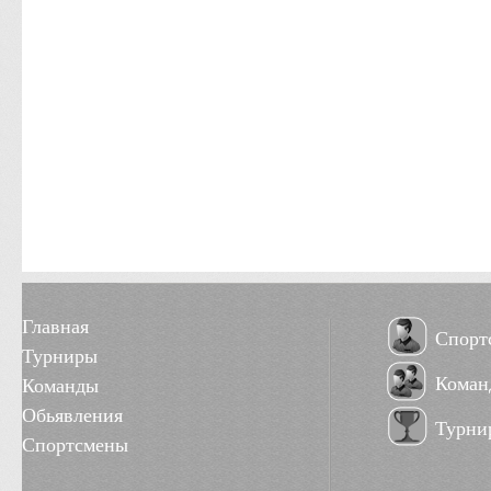
Главная
Спорт
Турниры
Коман
Команды
Обьявления
Турни
Спортсмены