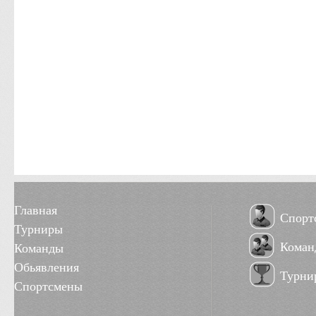
Главная
Спорт
Турниры
Коман
Команды
Обьявления
Турни
Спортсмены