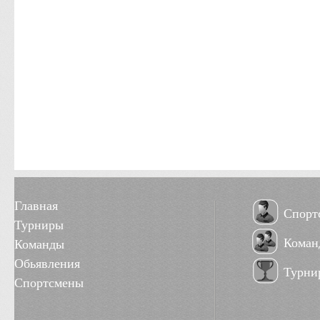
Главная
Спорт
Турниры
Коман
Команды
Обьявления
Турни
Спортсмены