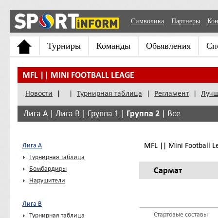
Символика
Партнеры
Кон
Турниры
Команды
Обьявления
Сп
MFL || MINI FOOTBALL LEAGE
Новости
|
|
Турнирная таблица
|
Регламент
|
Лучш
Группа 2
Лига А
|
Лига В
|
Группа 1
|
|
Все
MFL || Mini Football Le
Лига А
Турнирная таблица
Бомбардиры
Сармат
Нарушители
Лига В
Стартовые составы
Турнирная таблица