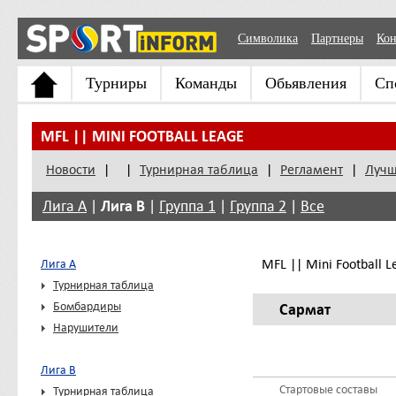
Символика
Партнеры
Кон
Турниры
Команды
Обьявления
Сп
MFL || MINI FOOTBALL LEAGE
Новости
|
|
Турнирная таблица
|
Регламент
|
Лучш
Лига В
Лига А
|
|
Группа 1
|
Группа 2
|
Все
MFL || Mini Football Le
Лига А
Турнирная таблица
Бомбардиры
Сармат
Нарушители
Лига В
Стартовые составы
Турнирная таблица