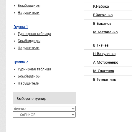
Бомбардиры
Р.Набока
Нарушители
Р.Харченко
В.Баранов
Группа 1
М.Матвиенко
Турнирная таблица
Бомбардиры
В.Ткачёв
Нарушители
Н.Вакуленко
Группа 2
А.Мотроненко
Турнирная таблица
М.Спасенов
Бомбардиры
В.Тетерятник
Нарушители
Выберите турнир