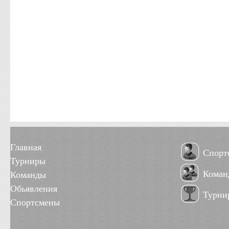
Главная
Спорт
Турниры
Коман
Команды
Обьявления
Турни
Спортсмены