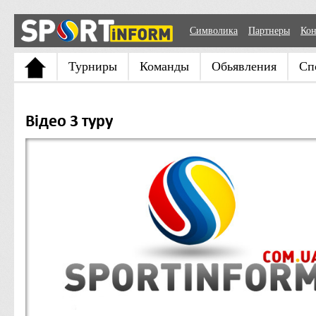
Символика
Партнеры
Кон
Турниры
Команды
Обьявления
Сп
Відео 3 туру