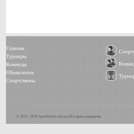
Главная
Спорт
Турниры
Коман
Команды
Обьявления
Турни
Спортсмены
© 2012 - 2026 SportInform.com.ua | Все права защищены.