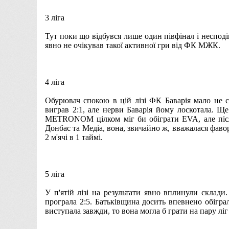
3 ліга
Тут поки що відбувся лише один півфінал і неспод
явно не очікував такої активної гри від ФК МЖК.
4 ліга
Обурювач спокою в цій лізі ФК Баварія мало не с
виграв 2:1, але нерви Баварія йому лоскотала. 
METRONOM цілком міг би обіграти EVA, але після
Донбас та Медіа, вона, звичайно ж, вважалася фа
2 м'ячі в 1 таймі.
5 ліга
У п'ятій лізі на результати явно вплинули склади
програла 2:5. Батьківщина досить впевнено обіграл
виступала завжди, то вона могла б грати на пару ліг