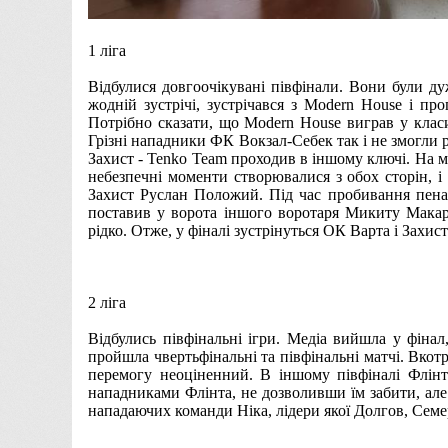
1 ліга
Відбулися довгоочікувані півфінали. Вони були д
жодній зустрічі, зустрічався з Modern House і про
Потрібно сказати, що Modern House виграв у класи
Грізні нападники ФК Вокзал-Себек так і не змогли 
Захист - Tenko Team проходив в іншому ключі. На м
небезпечні моменти створювалися з обох сторін, і
Захист Руслан Положий. Під час пробивання пенал
поставив у ворота іншого воротаря Микиту Макаро
рідко. Отже, у фіналі зустрінуться ОК Варта і Захис
2 ліга
Відбулись півфінальні ігри. Медіа вийшла у фіна
пройшла чвертьфінальні та півфінальні матчі. Вкот
перемогу неоціненний. В іншому півфіналі Флінт
нападниками Флінта, не дозволивши їм забити, але 
нападаючих команди Ніка, лідери якої Долгов, Семе