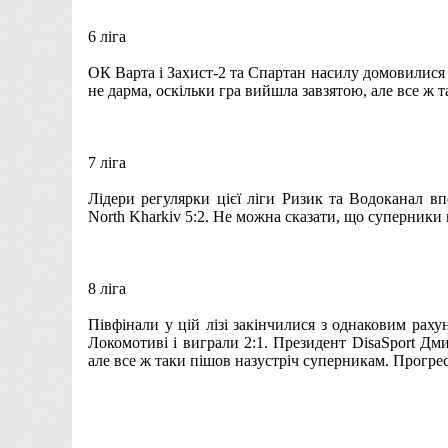
6 ліга
ОК Варта і Захист-2 та Спартан насилу домовилися п
не дарма, оскільки гра вийшла завзятою, але все ж та
7 ліга
Лідери регулярки цієї ліги Ризик та Водоканал вп
North Kharkiv 5:2. Не можна сказати, що суперники 
8 ліга
Півфінали у цій лізі закінчилися з однаковим раху
Локомотиві і виграли 2:1. Президент DisaSport Дм
але все ж таки пішов назустріч суперникам. Прогресу