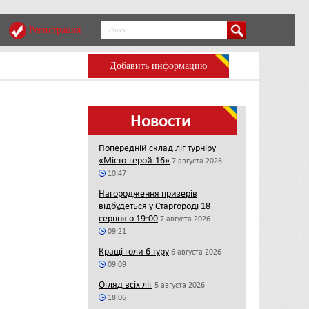
Регистрация
Добавить информацию
Новости
Попередній склад ліг турніру
«Місто-герой-16»
7 августа 2026
10:47
Нагородження призерів
відбудеться у Старгороді 18
серпня о 19:00
7 августа 2026
09:21
Кращі голи 6 туру
6 августа 2026
09:09
Огляд всіх ліг
5 августа 2026
18:06