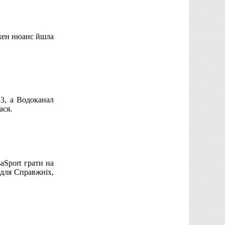
ожен нюанс йшла
:3, а Водоканал
ася.
aSport грати на
 для Справжніх,