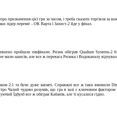
ро призначення цієї гри за часом, і треба сказати торгівля за к
ки лідер переміг - ОК Варта і Захист-2 йде у фінал.
евнено пройшли півфінали. Ризик обіграв Qualium Systems-2 6
не мали шансів, але все ж перевага Ризика і Водоканалу відчувал
нком 2:1 та були дуже завзяті. Справжні все ж таки вмовили Dis
итро Чалий чудово розумів, що гра в залі є ключовим фактором
ючий Їдбулб все ж обіграв Кабанів, але ті кусалися гідно.