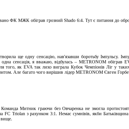
івано ФК МЖК обіграв грозний Shado 6:4. Тут є питання до обр
творила ще одну сенсацію, нав'язавши боротьбу Імпульсу. Імп
Ще одна сенсація, я вважаю, відбулась – METRONOM обіграв EV
 того, як EVA так лихо виграла Кубок Чемпіонів Ліг у таких
воритом. Але багато чого вирішив лідер METRONOM Євген Горбе
. Команда Митник граючи без Овчаренка не змогла протистояти
а FC Triolan з рахунком 3:1. Немає сумнівів, якби Батьківщина
 вище.