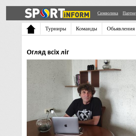
Символика
Партн
Турниры
Команды
Обьявления
Огляд всіх ліг