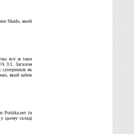
они Shado, який
ульс все ж таки
A 3:1. Загалом
 суперників як
нко, який забив
 Porizka.net та
 у цьому складі