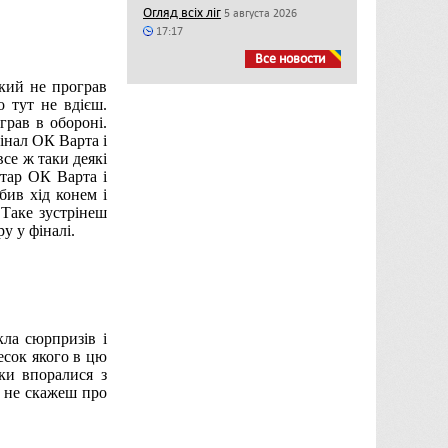
Огляд всіх ліг
5 августа 2026
17:17
Все новости
який не програв
о тут не вдієш.
грав в обороні.
інал ОК Варта і
се ж таки деякі
отар ОК Варта і
бив хід конем і
 Таке зустрінеш
у у фіналі.
кла сюрпризів і
есок якого в цю
ки впоралися з
о не скажеш про