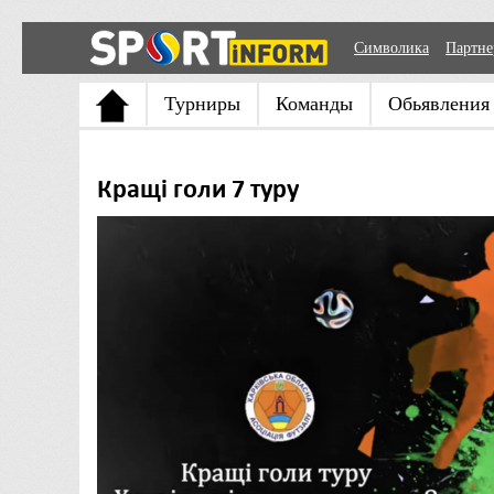
Символика
Партн
Турниры
Команды
Обьявления
Кращі голи 7 туру