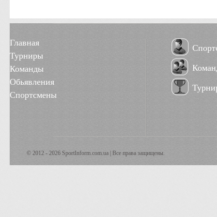
Главная
Спорт
Турниры
Коман
Команды
Обьявления
Турни
Спортсмены
© 2012 - 2026 SportInform.com.ua | Все права защищены.