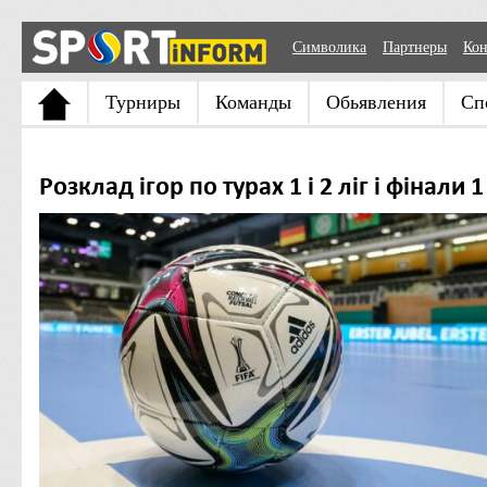
Символика
Партнеры
Кон
Турниры
Команды
Обьявления
Сп
Розклад ігор по турах 1 і 2 ліг і фінали 1