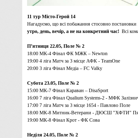
11 тур Місто-Герой 14
Нагадуємо, що всі побажання стосовно постановки
утро, день, вечір, а не на конкретний час!
Всі кома
П’ятниця 22.05,
Поле № 2
18:00
МК-4 Фінал
ФК МЖК –
Newton
19:00
4 ліга Матч за 3 місце АФК -
TeamOne
20:00
3 ліга Фінал
Медіа – FC Valky
Субота 23.05, Поле № 2
15:00
МК-7 Фінал
Караван – DisaSport
16:00
7 ліга Фінал
Qualium Systems-2 - МФК Залізн
17:00
7 ліга Матч за 3 місце 1654 -
Павлово Поле
18:00
МК-8 Митник-Ветерани
-
ДЮСШ "ХФТИ" Пят
19:00
МК-8 Фінал
Крот - ФК Сова
Неділя 24.05, Поле № 2