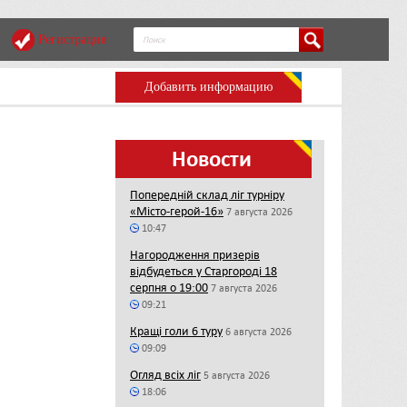
Регистрация
Добавить информацию
Новости
Попередній склад ліг турніру
«Місто-герой-16»
7 августа 2026
10:47
Нагородження призерів
відбудеться у Старгороді 18
серпня о 19:00
7 августа 2026
09:21
Кращі голи 6 туру
6 августа 2026
09:09
Огляд всіх ліг
5 августа 2026
18:06