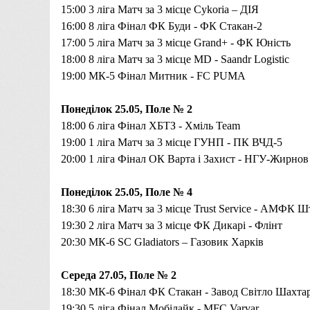
15:00
3 ліга Матч за 3 місце
Cykoria – ДІЯ
16:00
8 ліга Фінал
ФК Буди - ФК Стакан-2
17:00
5 ліга Матч за 3 місце
Grand+ - ФК Юність
18:00
8 ліга Матч за 3 місце
MD
-
Saandr Logistic
19:00
МК-5 Фінал
Митник -
FC PUMA
Понеділок 25.05, Поле № 2
18:00
6 ліга Фінал ХБТЗ -
Хміль Team
19:00
1 ліга Матч за 3 місце
ГУНП - ПК ВЧД-5
20:00 1 ліга Фінал
ОК Варта і Захист - НГУ-Жирнов
Понеділок 25.05, Поле № 4
18:30
6 ліга Матч за 3 місце
Trust Service - АМФК Ш
19:30 2
ліга
Матч за 3 місце
ФК Дикарі - Флінт
20:30
МК-6
SC Gladiators –
Газовик Харків
Середа 27.05, Поле № 2
18:30
МК-6 Фінал
ФК Стакан - Завод Світло Шахта
19:30
5 ліга Фінал
Мобілайк - MFC Varvar