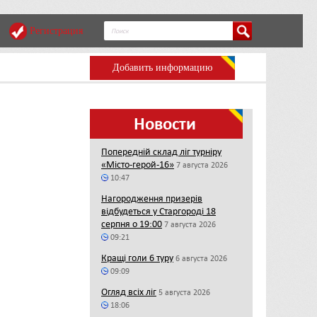
Регистрация
Добавить информацию
Новости
Попередній склад ліг турніру
«Місто-герой-16»
7 августа 2026
10:47
Нагородження призерів
відбудеться у Старгороді 18
серпня о 19:00
7 августа 2026
09:21
Кращі голи 6 туру
6 августа 2026
09:09
Огляд всіх ліг
5 августа 2026
18:06