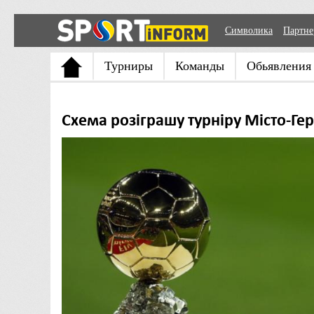
Символика
Партн
Турниры
Команды
Обьявления
Схема розіграшу турніру Місто-Ге