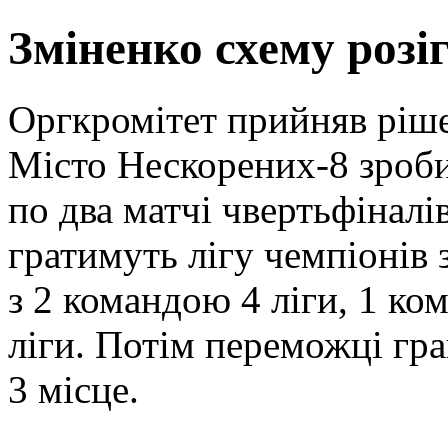
Зміненко схему розіг
Оргкромітет прийняв рішен
Місто Нескорених-8 зробит
по два матчі чвертьфіналів
гратимуть лігу чемпіонів 
з 2 командою 4 ліги, 1 ко
ліги.
Потім переможці гра
3 місце.