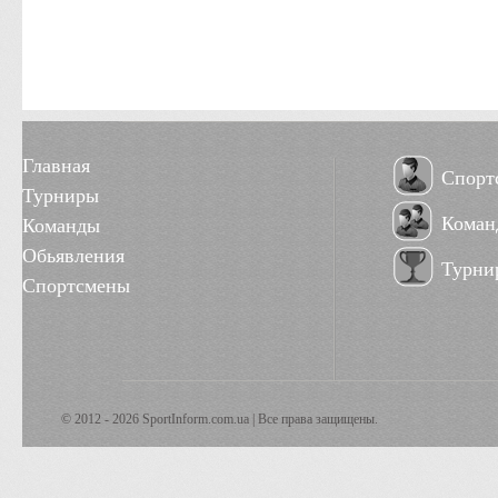
Главная
Спорт
Турниры
Коман
Команды
Обьявления
Турни
Спортсмены
© 2012 - 2026 SportInform.com.ua | Все права защищены.