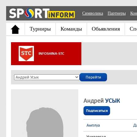
Символика
Партнеры
Кон
Турниры
Команды
Обьявления
Сп
INFOSHINA-STC
Андрей
УСЫК
Подписаться
Амплуа
Д
Универсал
-