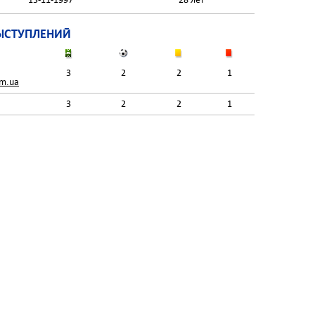
ЫСТУПЛЕНИЙ
3
2
2
1
om.ua
3
2
2
1