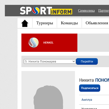
Символика
Партн
Турниры
Команды
Обьявления
HENKEL
Никита
ПОНО
Подписаться
Амплуа
Универсал