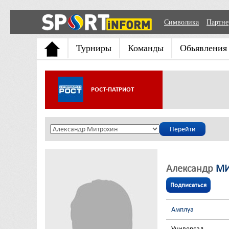
Символика
Партн
Турниры
Команды
Обьявления
РОСТ-ПАТРИОТ
Александр
МИ
Подписаться
Амплуа
Универсал