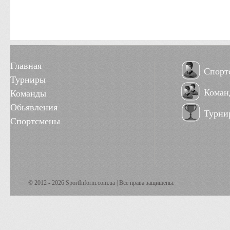
Главная
Спорт
Турниры
Коман
Команды
Обьявления
Турни
Спортсмены
© 2012 - 2026 SportInform.com.ua | Все права защищены.