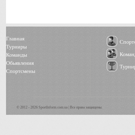
Главная
Спорт
Турниры
Коман
Команды
Обьявления
Турни
Спортсмены
© 2012 - 2026 SportInform.com.ua | Все права защищены.