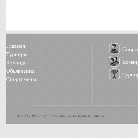
Главная
Спорт
Турниры
Коман
Команды
Обьявления
Турни
Спортсмены
© 2012 - 2026 SportInform.com.ua | Все права защищены.