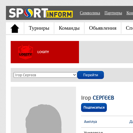
Символика
Партнеры
Кон
Турниры
Команды
Обьявления
Сп
LOGITY
Ігор
СЕРГЄЄВ
Подписаться
Амплуа
Д
Универсал
-