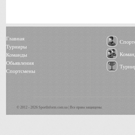
Главная
Спорт
Турниры
Коман
Команды
Обьявления
Турни
Спортсмены
© 2012 - 2026 SportInform.com.ua | Все права защищены.