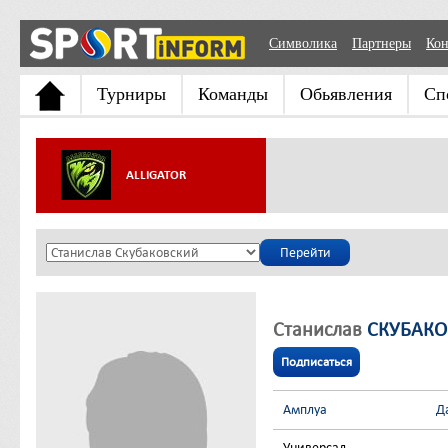
Символика
Партнеры
Кон
Турниры
Команды
Обьявления
Сп
ALLIGATOR
Станислав
СКУБАК
Подписаться
Амплуа
Д
Универсал
-