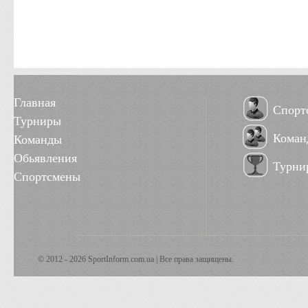
Главная
Спорт
Турниры
Коман
Команды
Обьявления
Турни
Спортсмены
© 2012 - 2026 SportInform.com.ua | Все права защищены.