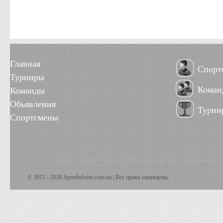
Главная
Спорт
Турниры
Коман
Команды
Обьявления
Турни
Спортсмены
© 2012 - 2026 SportInform.com.ua | Все права защищены.