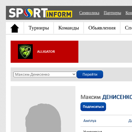
Символика
Партнеры
Кон
Турниры
Команды
Обьявления
Сп
ALLIGATOR
Максим
ДЕНИСЕНК
Подписаться
Амплуа
Д
Универсал
-