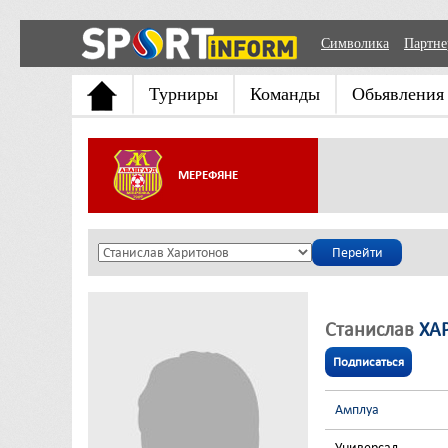
Символика
Партн
Турниры
Команды
Обьявления
МЕРЕФЯНЕ
Станислав
ХА
Подписаться
Амплуа
Универсал