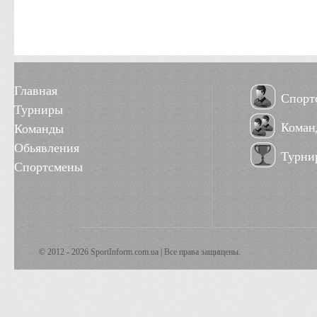
Главная
Спорт
Турниры
Коман
Команды
Обьявления
Турни
Спортсмены
© 2012 - 2026 SportInform.com.ua | Все права защищены.