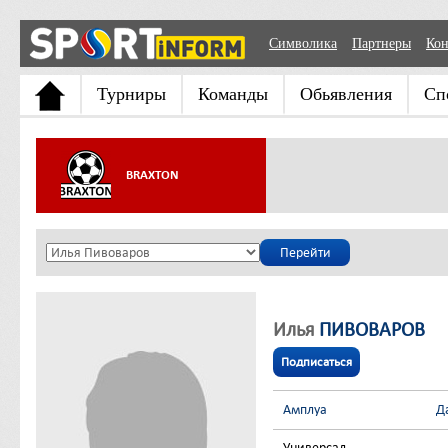
Символика
Партнеры
Кон
Турниры
Команды
Обьявления
Сп
BRAXTON
Илья
ПИВОВАРОВ
Подписаться
Амплуа
Д
Универсал
-