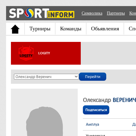
Символика
Партнеры
Кон
Турниры
Команды
Обьявления
Сп
LOGITY
Олександр
ВЕРЕНИЧ
Подписаться
Амплуа
Д
Универсал
-