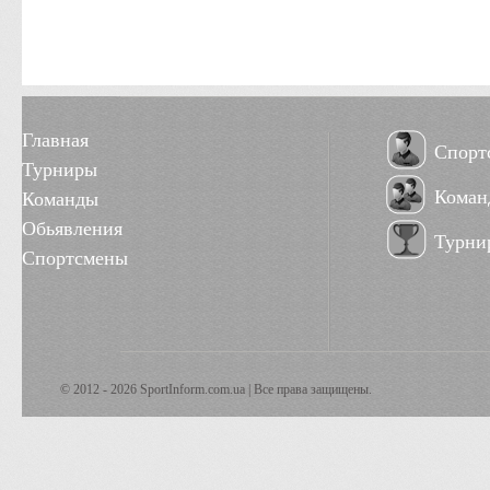
Главная
Спорт
Турниры
Коман
Команды
Обьявления
Турни
Спортсмены
© 2012 - 2026 SportInform.com.ua | Все права защищены.