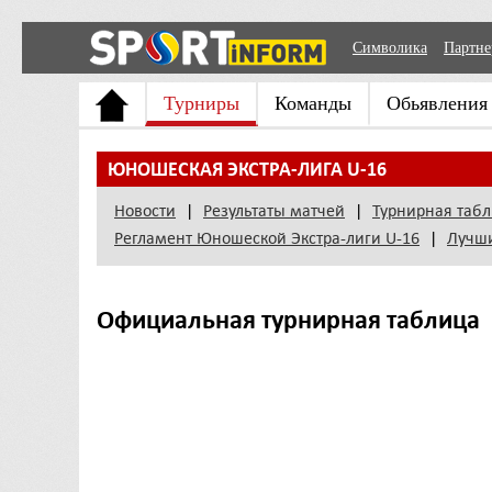
Символика
Партн
Турниры
Команды
Обьявления
ЮНОШЕСКАЯ ЭКСТРА-ЛИГА U-16
Новости
|
Результаты матчей
|
Турнирная таб
Регламент Юношеской Экстра-лиги U-16
|
Лучш
Официальная турнирная таблица