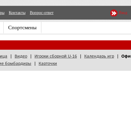
еры
Контакты
Вопрос-ответ
Вход
Спортсмены
лица
|
Видео
|
Игроки сборной U-16
|
Календарь игр
|
Офиц
ие бомбардиры
|
Карточки