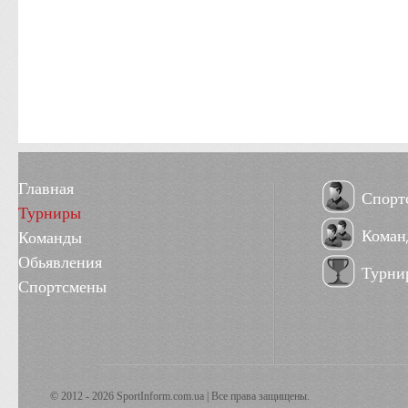
Главная
Спорт
Турниры
Коман
Команды
Обьявления
Турни
Спортсмены
© 2012 - 2026 SportInform.com.ua | Все права защищены.