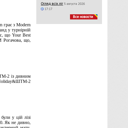
Огляд всіх ліг
5 августа 2026
17:17
Все новости
am грає з Modern
анд у турнірній
є, що Your Best
 Рогачова, що,
ШТМ-2 із дивним
st Holiday&ШТМ-2
були у цій лізі
:0. Як не дивно,
рактерний матч.