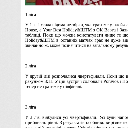
1 ліга
У 1 лізі стала відома четвірка, яка гратиме у плей-
House, а Your Best Holiday&ШТМ з ОК Варта і Захис
таблиці. Поки що можна констатувати лише те що,
Holiday&ШТМ в останніх матчах грає не дуже вда
звичайно ж, може позначитися на загальному резуль
2 ліга
У другій лізі розпочалися чвертьфінали. Поки що 
рахунком 3:11. У цій зустрічі солювали Рогачов і П
тепер не гратиме у півфіналі.
3 ліга
У 3 лізі відбулися усі чвертьфінали. Усі були на
приблизно рівні. З результатів особливо вирізняєтьс
але в цій зустрічі лідери Cykoria нічого не змог