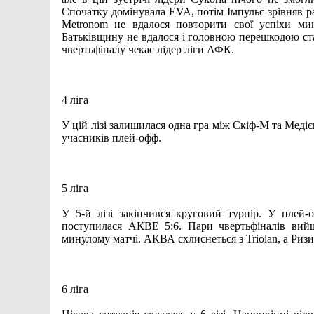
Спочатку домінувала EVA, потім Імпульс зрівняв ра
Metronom не вдалося повторити свої успіхи мину
Батьківщину не вдалося і головною перешкодою ста
чвертьфіналу чекає лідер ліги АФК.
4 ліга
У цій лізі залишилася одна гра між Скіф-М та Медією
учасників плей-офф.
5 ліга
У 5-й лізі закінчився круговий турнір. У плей
поступилася АКВЕ 5:6. Пари чвертьфіналів вийш
минулому матчі. АКВА схлиснеться з Triolan, а Ризи
6 ліга