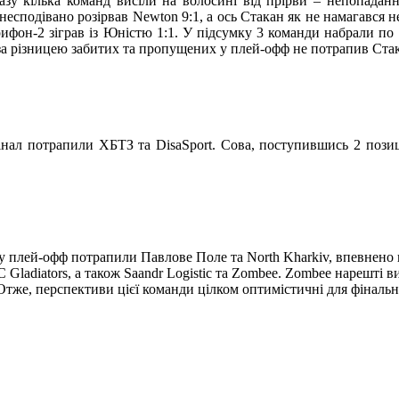
дразу кілька команд висіли на волосині від прірви – непопадан
несподівано розірвав Newton 9:1, а ось Стакан як не намагався н
ифон-2 зіграв із Юністю 1:1. У підсумку 3 команди набрали по 7
 за різницею забитих та пропущених у плей-офф не потрапив Ста
фінал потрапили ХБТЗ та DisaSport. Сова, поступившись 2 позиц
ньо у плей-офф потрапили Павлове Поле та North Kharkiv, впевнен
 Gladiators, а також Saandr Logistic та Zombee. Zombee нарешті 
 Отже, перспективи цієї команди цілком оптимістичні для фінальн