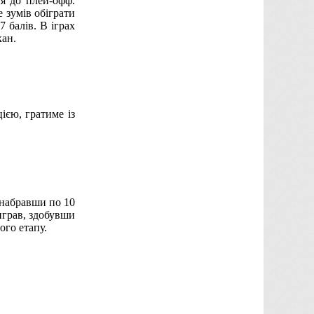
ня до плей-офф.
е зумів обіграти
 балів. В іграх
кан.
ією, гратиме із
о набравши по 10
виграв, здобувши
ого етапу.