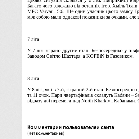
Цікава ситуація склалася у 6 лізі. Наприкінці ві
Багато чого залежало від останніх ігор. Хміль Team 
MFC Varvar - 5:6. Ще один учасник цього замісу Гр
між собою мали однакові показники за очками, але
7 ліга
У 7 лізі зіграно другий етап. Безпосередньо у пів
Заводом Світло Шахтаря, а KOFEiN із Газовиком.
8 ліга
У 8 лізі, як і в 7-й, зіграний 2-й етап. Безпосеред
та 11 очок. Пари чвертьфіналів складуть Кабани – SС
відразу дві перемоги над North Kharkiv і Кабанами.
Комментарии пользователей сайта
(Нет комментариев)