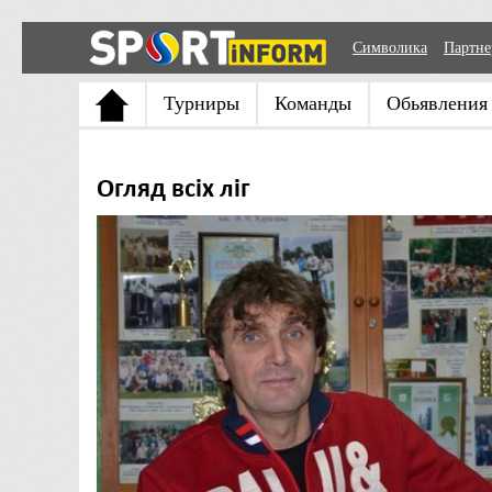
Символика
Партн
Турниры
Команды
Обьявления
Огляд всіх ліг