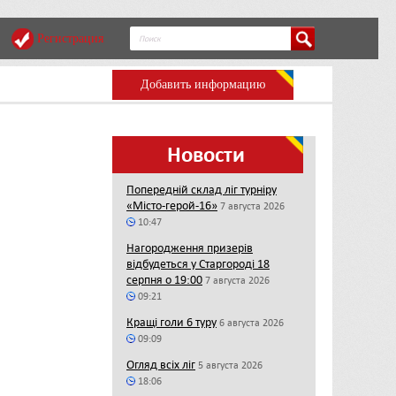
Регистрация
Добавить информацию
Новости
Попередній склад ліг турніру
«Місто-герой-16»
7 августа 2026
10:47
Нагородження призерів
відбудеться у Старгороді 18
серпня о 19:00
7 августа 2026
09:21
Кращі голи 6 туру
6 августа 2026
09:09
Огляд всіх ліг
5 августа 2026
18:06