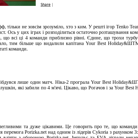
Share
|
офф, тільки не зовсім зрозуміло, хто з ким. У решті ігор Tenko Te
т. Ось у цих іграх і розподілиться остаточно розташування ком
 що всі ці 4 команди приблизно рівні. Єдине, що трохи турбу
ло, тим більше що видалили капітана Your Best Holiday&ШТМ
таті команди.
вібдувся лише один матч. Ніка-2 програла Your Best Holiday&
олушкін, які забили по 4 м'ячі. Цікаво, що Рогачов і за Your Be
полегливими та дуже цікавими. Це говорить про те, що команди 
я перемога Porizka.net над одним із лідерів Cykoria з рахунком 3
ли вдіяти з обороною Porizka.net. Імпульс та EVA зіграли неха