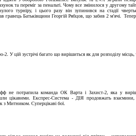
хунок та переміг за пенальті. Чому все змінилося у другому тайм
лого турніру, і цього разу він зупинився на стадії чверть
в гравець Батьківщини Георгій Рябцов, що забив 2 м'ячі.
Тепер
-2. У цій зустрічі багато що вирішиться як для розподілу місць, 
-офф не потрапила команда ОК Варта і Захист-2, яка у вирі
ли цікавими. Експрес-Система - ДІЯ продовжать взаємини, 
к з Митником. Суперцікаві бої.