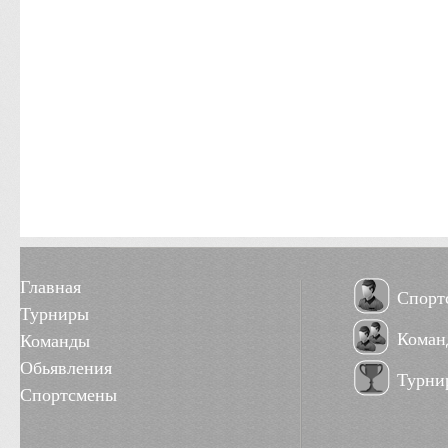
Главная
Спорт
Турниры
Коман
Команды
Обьявления
Турни
Спортсмены