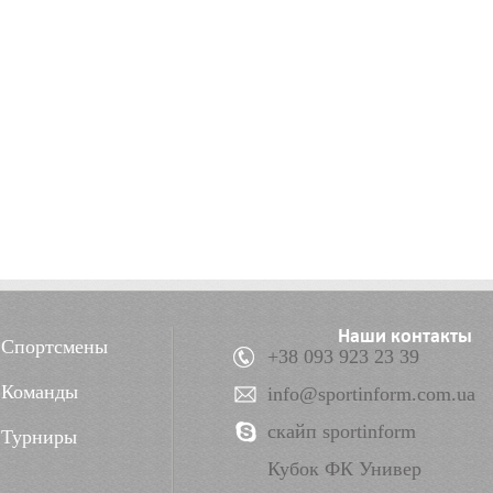
Наши контакты
Спортсмены
+38 093 923 23 39
Команды
info@sportinform.com.ua
скайп sportinform
Турниры
Кубок ФК Универ