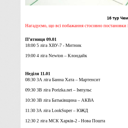
16
тур Чем
Нагадуємо, що всі побажання стосовно постановки 
П’ятниця 09.01
18:00 5
ліга
ХВУ-7 -
Митник
19:00 4 ліга
Newton – Клондайк
Неділя 11.01
08:30 3А
ліга
Банна Хата – Мартенсит
09:30 3В ліга
Porizka.net – Імпульс
10:30 3В ліга
Батьківщина – АКВА
11:30
3А
ліга
LookSuper – ЮЖД
12:30 2
ліга МСК Харків-2
- Нова Пошта