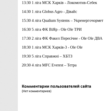
13:30
1 ліга
МСК Харків -
Локомотив-Себек
14:30
1
ліга
Globus Agro - Дівайс
15:30
4
ліга
Qualium Systems – Укренергочормет
16:30
5
ліга
ФК ВіЯр
- Ole Ole ТРИ
17:30
2
ліга
ФК Факел Пересічне - Ole Ole ДВА
18:30
1
ліга
МСК Харків-3 -
Ole Ole
19:30 5 ліга
Справжні –
ХБТЗ
20:30
4 ліга
MFC Everest – Тетра
Комментарии пользователей сайта
(Нет комментариев)