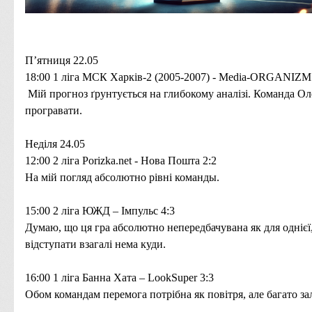
П’ятниця 22.05
18:00
1
ліга
МСК Харків-2 (2005-2007) -
Media
-
ORGANIZM
Мій прогноз ґрунтується на глибокому аналізі. Команда Оле
програвати.
Неділя 24.05
12:00 2 ліга Porizka.net - Нова Пошта 2:2
На мій погляд абсолютно рівні команды.
15:00 2 ліга ЮЖД – Імпульс 4:3
Думаю, що ця гра абсолютно непередбачувана як для однієї,
відступати взагалі нема куди.
16:00 1 ліга Банна Хата – LookSuper 3:3
Обом командам перемога потрібна як повітря, але багато зал