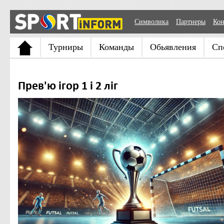
Символика
Партнеры
Кон
Турниры
Команды
Обьявления
Сп
Прев'ю ігор 1 і 2 ліг