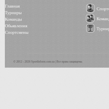
Главная
Спорт
Турниры
Коман
Команды
Обьявления
Турни
Спортсмены
© 2012 - 2026 SportInform.com.ua | Все права защищены.