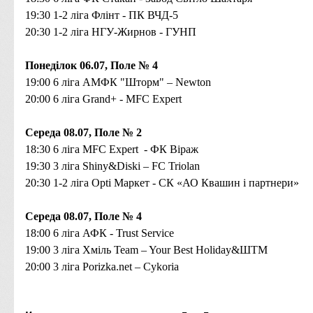
19:30 1-2
ліга Флінт - ПК ВЧД-5
20:30 1-2 ліга
НГУ-Жирнов - ГУНП
Понеділок 06.07, Поле № 4
19:00
6
ліга
АМФК "Шторм" – Newton
20:00
6
ліга
Grand+ - MFC Expert
Середа 08.07, Поле № 2
18:30 6
ліга
MFC Expert
- ФК Віраж
19:30
3
ліга
Shiny&Diski – FC Triolan
20:30 1-2
ліга Opti Маркет - СК «АО Квашин і партнери»
Середа 08.07, Поле № 4
18:00
6 ліга
АФК - Trust Service
19:00 3
ліга
Хміль Team – Your Best Holiday&ШТМ
20:00
3 ліга Porizka.net – Cykoria