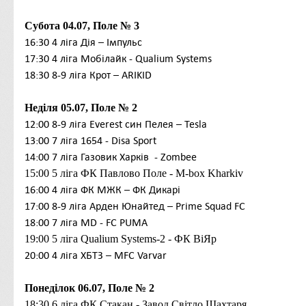
Субота 04.07, Поле № 3
16:30
4
ліга
Дія – Імпульс
17:30
4 ліга Мобілайк - Qualium Systems
18:30
8-9
ліга
Крот – ARIKID
Неділя 05.07, Поле № 2
12:00
8-9
ліга
Everest син Пелея – Tesla
13:00 7
ліга
1654 - Disa Sport
14:00
7 ліга
Газовик Харків
- Zombee
15:00 5
ліга
ФК Павлово Поле - M-box Kharkiv
16:00 4
ліга
ФК МЖК – ФК Дикарі
17:00 8-9 ліга
Арден Юнайтед – Prime Squad FC
18:00
7 ліга
MD
- FC PUMA
19:00 5
ліга
Qualium Systems-2 - ФК ВіЯр
20:00 4 ліга ХБТЗ – MFC Varvar
Понеділок 06.07, Поле № 2
18:30
6 ліга
ФК Стакан - Завод Світло Шахтаря