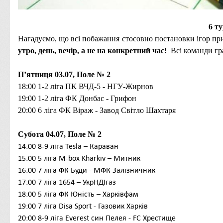
6
ту
Нагадуємо, що всі побажання стосовно постановки ігор п
утро, день, вечір, а не на конкретний час!
Всі команди гра
П’ятниця
03
.0
7
,
Поле № 2
18:00
1-2
ліга
ПК ВЧД-5 - НГУ-Жирнов
19:00
1-2
ліга
ФК Донбас - Грифон
20:00 6
ліга
ФК Віраж - Завод Світло Шахтаря
Субота 04.0
7
, Поле № 2
14:00
8-9
ліга
Tesla – Караван
15:00
5
ліга
M-box Kharkiv – Митник
16:00
7 ліга ФК Буди - МФК Залізничник
17:00
7
ліга
1654 – УкрНДІгаз
18:00 5
ліга
ФК Юність – Харківфам
19:00
7
ліга
Disa Sport - Газовик Харків
20:00 8-9
ліга
Everest син Пелея - FC Хрестище