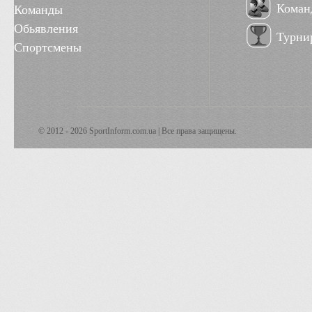
Коман
Команды
Обьявления
Турни
Спортсмены
© 2012 - 2026 SportInform.com.ua | Все права защищены.