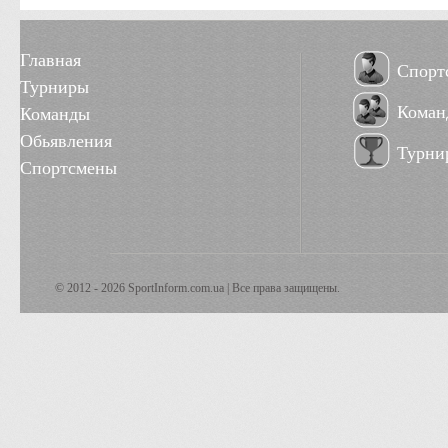
Главная
Спорт
Турниры
Коман
Команды
Обьявления
Турни
Спортсмены
© 2012 - 2026 SportInform.com.ua | Все права защищены.