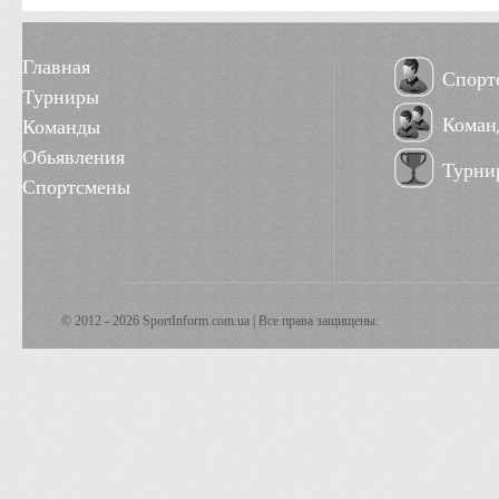
Главная
Спорт
Турниры
Коман
Команды
Обьявления
Турни
Спортсмены
© 2012 - 2026 SportInform.com.ua | Все права защищены.