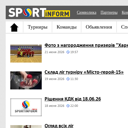
Символика
Партнеры
Кон
Турниры
Команды
Обьявления
Сп
Фото з нагородження призерів "Харк
21 июня 2026
19:57
Склад ліг турніру «Місто-герой-15»
19 июня 2026
11:30
Рішення КДК від 18.06.26
18 июня 2026
22:00
Огляд всіх ліг