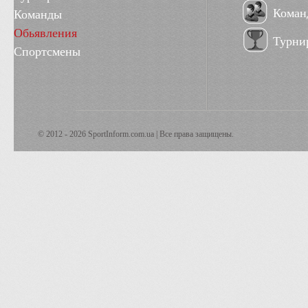
Коман
Команды
Обьявления
Турни
Спортсмены
© 2012 - 2026 SportInform.com.ua | Все права защищены.