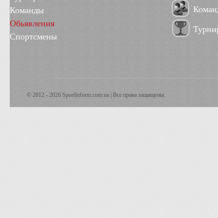
Коман
Команды
Обьявления
Турни
Спортсмены
© 2012 - 2026 SportInform.com.ua | Все права защищены.