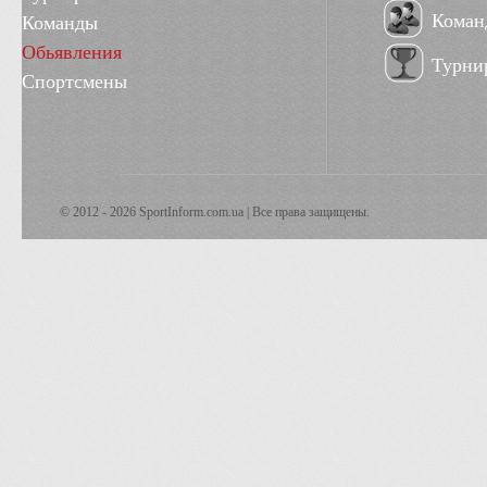
Коман
Команды
Обьявления
Турни
Спортсмены
© 2012 - 2026 SportInform.com.ua | Все права защищены.