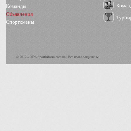
Коман
Команды
Обьявления
Турни
Спортсмены
© 2012 - 2026 SportInform.com.ua | Все права защищены.