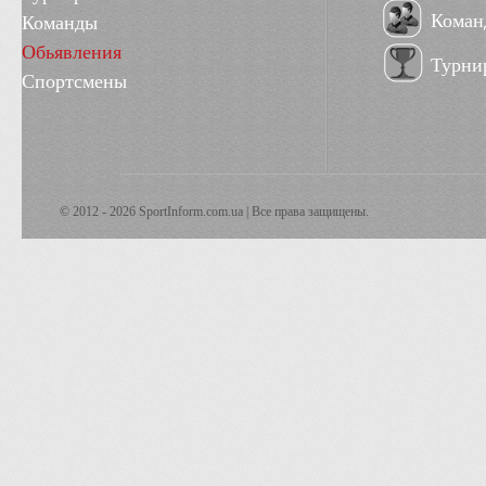
Коман
Команды
Обьявления
Турни
Спортсмены
© 2012 - 2026 SportInform.com.ua | Все права защищены.