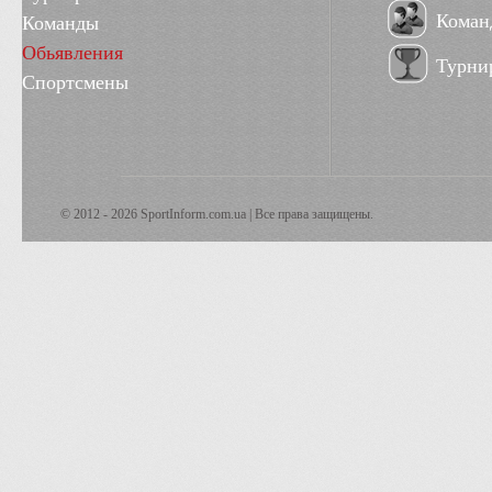
Коман
Команды
Обьявления
Турни
Спортсмены
© 2012 - 2026 SportInform.com.ua | Все права защищены.