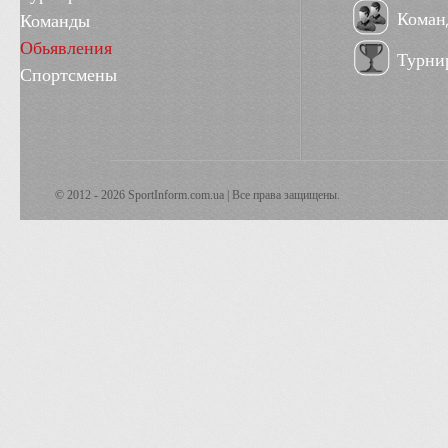
Коман
Команды
Обьявления
Турни
Спортсмены
© 2012 - 2026 SportInform.com.ua | Все права защищены.