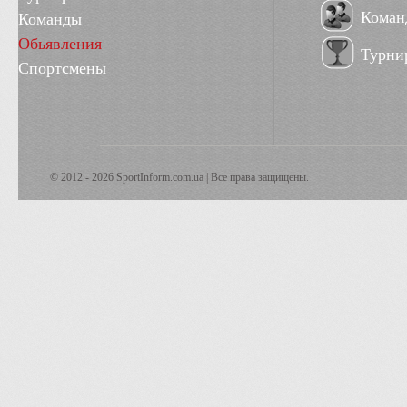
Коман
Команды
Обьявления
Турни
Спортсмены
© 2012 - 2026 SportInform.com.ua | Все права защищены.