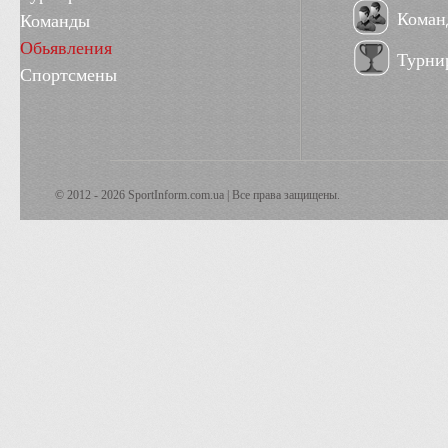
Коман
Команды
Обьявления
Турни
Спортсмены
© 2012 - 2026 SportInform.com.ua | Все права защищены.