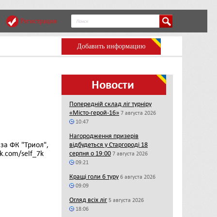
Регистрация
Добавить информацию
Новости
Попередній склад ліг турніру
«Місто-герой-16»
7 августа 2026
10:47
Нагородження призерів
за ФК "Триол",
відбудеться у Старгороді 18
k.com/self_7k
серпня о 19:00
7 августа 2026
09:21
Кращі голи 6 туру
6 августа 2026
09:09
Огляд всіх ліг
5 августа 2026
18:06