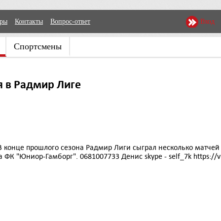
еры
Контакты
Вопрос-ответ
Вход
Спортсмены
я в Радмир Лиге
В конце прошлого сезона Радмир Лиги сыграл несколько матчей 
ФК "Юниор-Гамборг". 0681007733 Денис skype - self_7k https://v