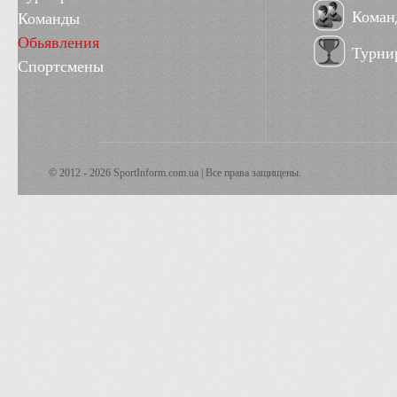
Коман
Команды
Обьявления
Турни
Спортсмены
© 2012 - 2026 SportInform.com.ua | Все права защищены.