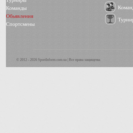
Турниры
Коман
Команды
Обьявления
Турни
Спортсмены
© 2012 - 2026 SportInform.com.ua | Все права защищены.