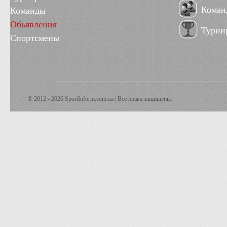
Коман
Команды
Обьявления
Турни
Спортсмены
© 2012 - 2026 SportInform.com.ua | Все права защищены.