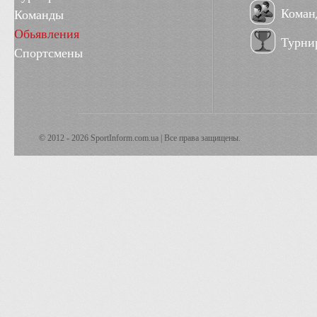
Коман
Команды
Обьявления
Турни
Спортсмены
© 2012 - 2026 SportInform.com.ua | Все права защищены.