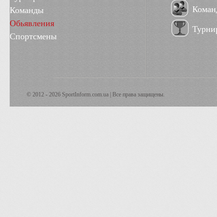
Коман
Команды
Обьявления
Турни
Спортсмены
© 2012 - 2026 SportInform.com.ua | Все права защищены.