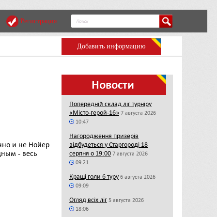
Регистрация
Добавить информацию
Новости
Попередній склад ліг турніру
«Місто-герой-16»
7 августа 2026
10:47
Нагородження призерів
чно и не Нойер.
відбудеться у Старгороді 18
дным - весь
серпня о 19:00
7 августа 2026
09:21
Кращі голи 6 туру
6 августа 2026
09:09
Огляд всіх ліг
5 августа 2026
18:06