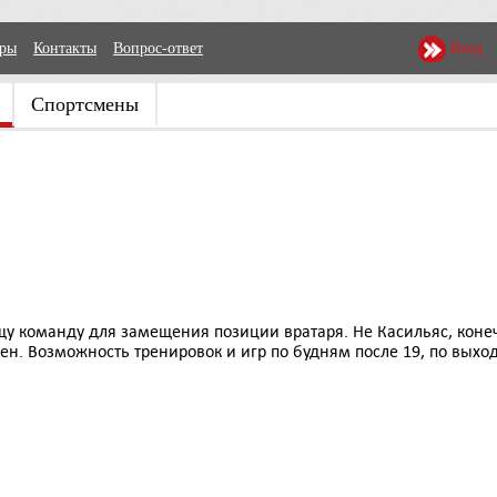
еры
Контакты
Вопрос-ответ
Вход
Спортсмены
щу команду для замещения позиции вратаря. Не Касильяс, коне
н. Возможность тренировок и игр по будням после 19, по выхо