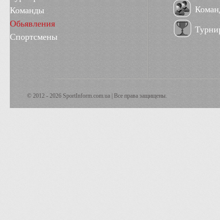
Коман
Команды
Обьявления
Турни
Спортсмены
© 2012 - 2026 SportInform.com.ua | Все права защищены.