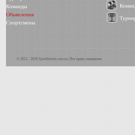
Коман
Команды
Обьявления
Турни
Спортсмены
© 2012 - 2026 SportInform.com.ua | Все права защищены.